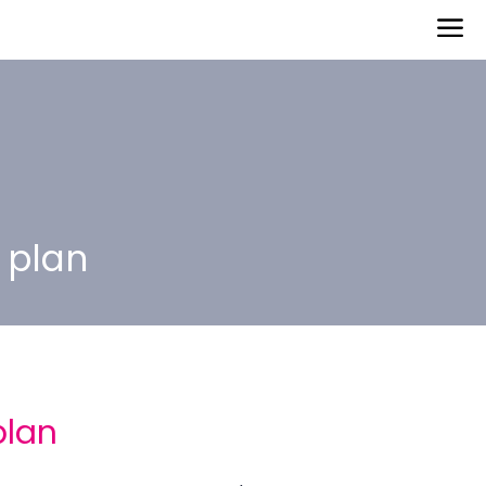
 plan
plan