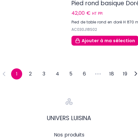
Pied rond basique Do
42,00 €
HT PPI
Pied de table rond en doré H 87
AC030J18S02
Ajouter
à ma sélection
1
2
3
4
5
6
18
19
UNIVERS LUISINA
Nos produits