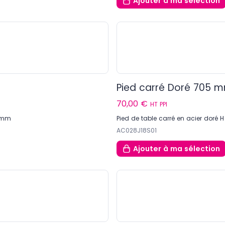
Ajouter
à ma sélection
Pied carré Doré 705 
70,00 €
HT PPI
0 mm
Pied de table carré en acier dor
AC028J18S01
Ajouter
à ma sélection