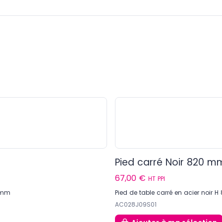
Pied carré Noir 820 m
67,00 €
HT PPI
0 mm
Pied de table carré en acier noir
AC028J09S01