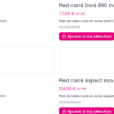
Pied carré Doré 890 
77,00 €
HT PPI
0 mm
Pied de table carré en acier dor
AC028J18S03
Ajouter
à ma sélection
Pied carré Aspect in
124,00 €
HT PPI
0 mm
Pied de table carré en acier asp
AC029J55S01
Ajouter
à ma sélection