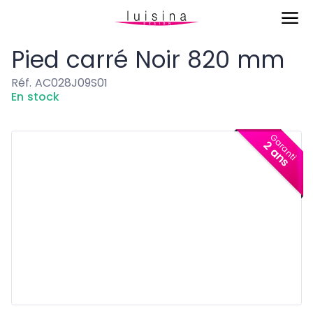
Accessoires
Pied carré Noir 820 mm
Pied carré Noir 820 mm
Réf. AC028J09S01
En stock
Garanti
2 ans