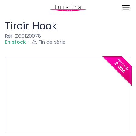
Aménagement
Tiroir Hook
Tiroir Hook
Réf. ZC0120078
En stock
-
Fin de série
Garanti
2 ans