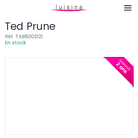
Chaises & Tables
Ted Prune
Ted Prune
Réf. TAB8002121
En stock
Garanti
2 ans