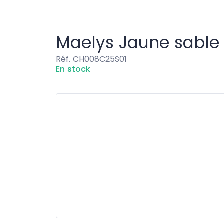
Chaises & Tables
Maelys Jaune sabl
Maelys Jaune sable
Réf. CH008C25S01
En stock