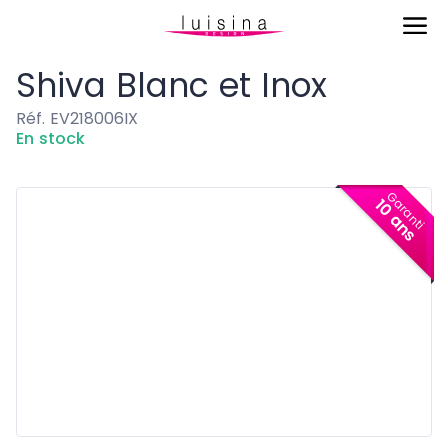
Eviers & Cuves
Shiva Blanc et Inox
Shiva Blanc et Inox
Réf. EV218006IX
En stock
Garanti
10 ans