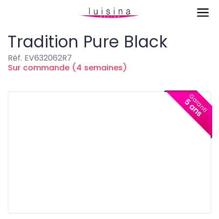
Eviers & Cuves
Tradition Pure Black
Tradition Pure Black
Réf. EV632062R7
Sur commande (4 semaines)
Garanti
5 ans