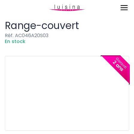
Aménagement
Range-couvert
Range-couvert
Réf. AC046A20S03
En stock
Garanti
2 ans