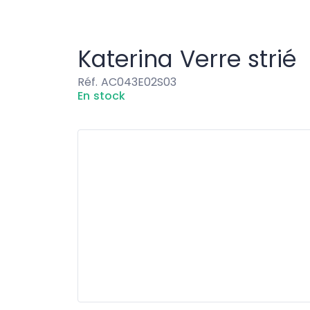
Accessoires
Katerina Verre strié
Katerina Verre strié
Réf. AC043E02S03
En stock