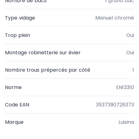
Nombre de bacs
1 grand bac
Type vidage
Manuel chromé
Trop plein
Oui
Montage robinetterie sur évier
Oui
Nombre trous prépercés par côté
1
Norme
EN13310
Code EAN
3537390726373
Marque
Luisina