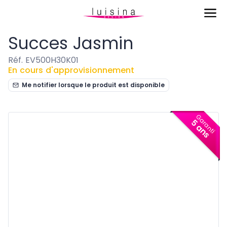
Eviers & Cuves
Succes Jasmin
Succes Jasmin
Réf. EV500H30K01
En cours d'approvisionnement
Me notifier lorsque le produit est disponible
Garanti
5 ans