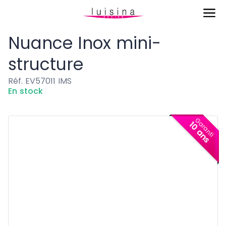
Eviers & Cuves
Nuance Inox mini-structure
Nuance Inox mini-
structure
Réf. EV57011 IMS
En stock
Garanti
10 ans