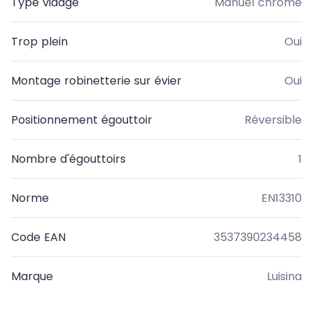
Type vidage
Manuel chromé
Trop plein
Oui
Montage robinetterie sur évier
Oui
Positionnement égouttoir
Réversible
Nombre d'égouttoirs
1
Norme
EN13310
Code EAN
3537390234458
Marque
Luisina